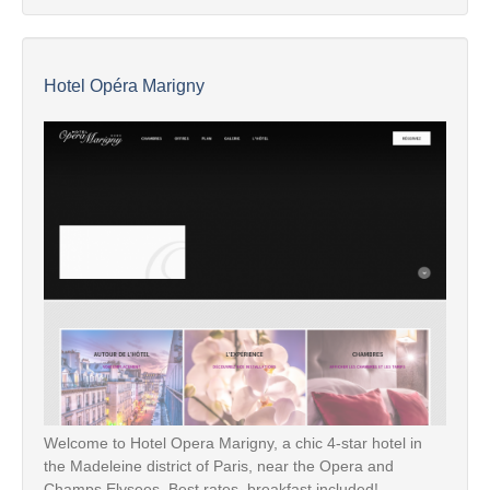
Hotel Opéra Marigny
Welcome to Hotel Opera Marigny, a chic 4-star hotel in
the Madeleine district of Paris, near the Opera and
Champs Elysees. Best rates, breakfast included!