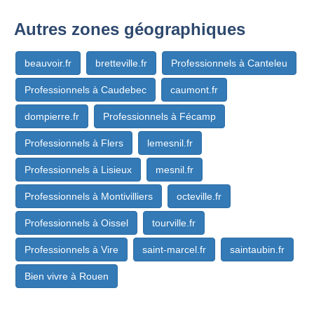
Autres zones géographiques
beauvoir.fr
bretteville.fr
Professionnels à Canteleu
Professionnels à Caudebec
caumont.fr
dompierre.fr
Professionnels à Fécamp
Professionnels à Flers
lemesnil.fr
Professionnels à Lisieux
mesnil.fr
Professionnels à Montivilliers
octeville.fr
Professionnels à Oissel
tourville.fr
Professionnels à Vire
saint-marcel.fr
saintaubin.fr
Bien vivre à Rouen