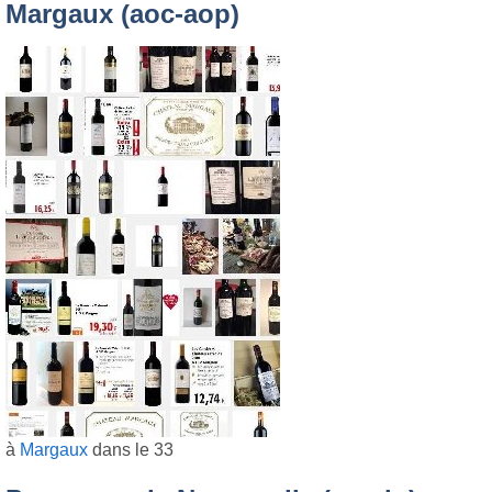
Margaux (aoc-aop)
à
Margaux
dans le 33