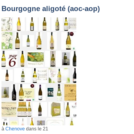
Bourgogne aligoté (aoc-aop)
à
Chenove
dans le 21