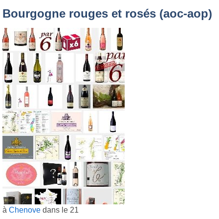
Bourgogne rouges et rosés (aoc-aop)
à
Chenove
dans le 21