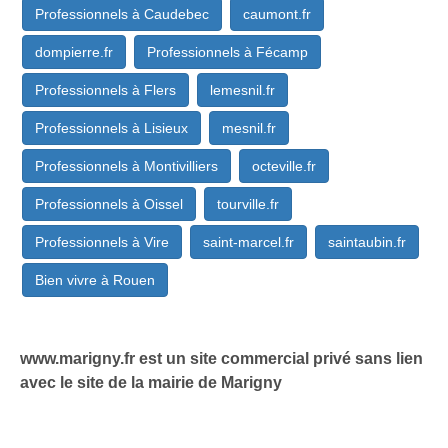
Professionnels à Caudebec
caumont.fr
dompierre.fr
Professionnels à Fécamp
Professionnels à Flers
lemesnil.fr
Professionnels à Lisieux
mesnil.fr
Professionnels à Montivilliers
octeville.fr
Professionnels à Oissel
tourville.fr
Professionnels à Vire
saint-marcel.fr
saintaubin.fr
Bien vivre à Rouen
www.marigny.fr est un site commercial privé sans lien
avec le site de la mairie de Marigny