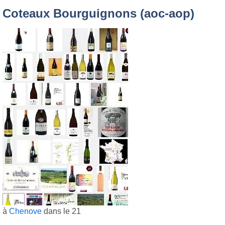
Coteaux Bourguignons (aoc-aop)
à
Chenove
dans le 21