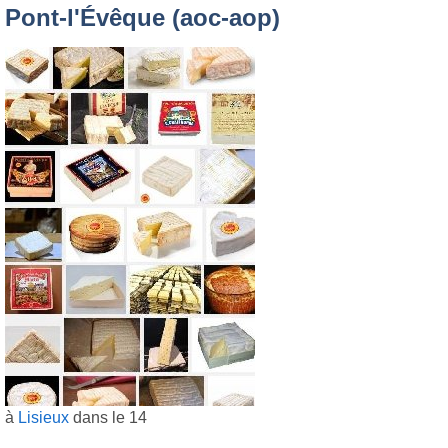
Pont-l'Évêque (aoc-aop)
à
Lisieux
dans le 14