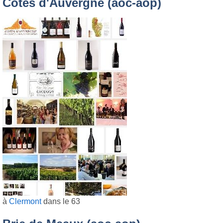
Côtes d'Auvergne (aoc-aop)
à
Clermont
dans le 63