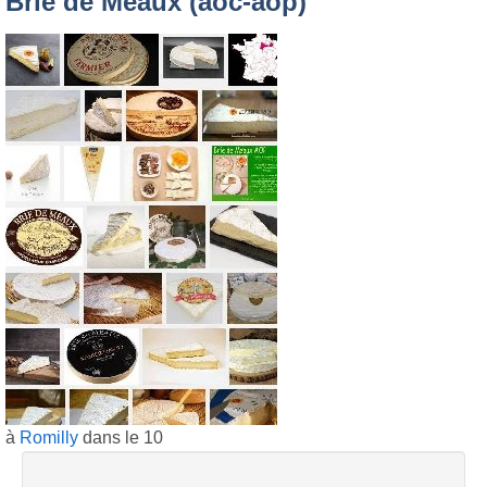
Brie de Meaux (aoc-aop)
à
Romilly
dans le 10