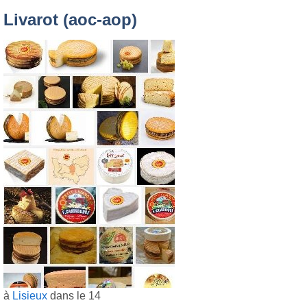
Livarot (aoc-aop)
à
Lisieux
dans le 14