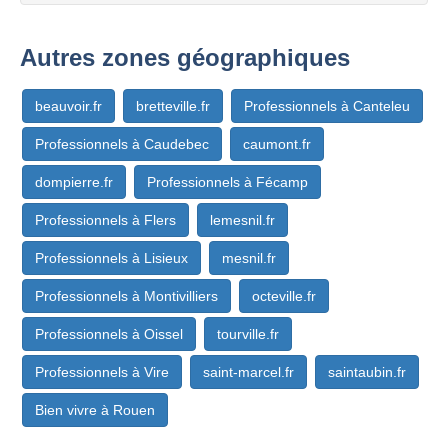
Autres zones géographiques
beauvoir.fr
bretteville.fr
Professionnels à Canteleu
Professionnels à Caudebec
caumont.fr
dompierre.fr
Professionnels à Fécamp
Professionnels à Flers
lemesnil.fr
Professionnels à Lisieux
mesnil.fr
Professionnels à Montivilliers
octeville.fr
Professionnels à Oissel
tourville.fr
Professionnels à Vire
saint-marcel.fr
saintaubin.fr
Bien vivre à Rouen