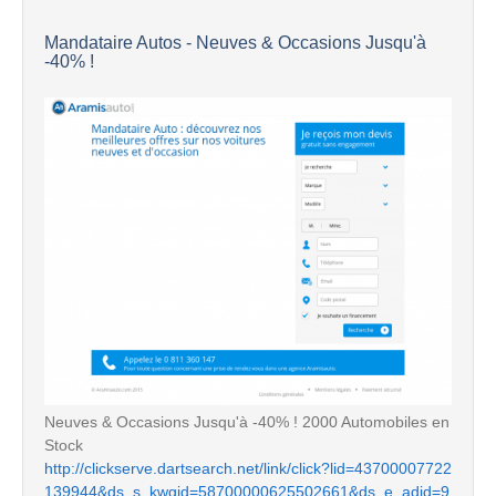
Mandataire Autos - Neuves & Occasions Jusqu'à
-40% !
Neuves & Occasions Jusqu'à -40% ! 2000 Automobiles en
Stock
http://clickserve.dartsearch.net/link/click?lid=43700007722
139944&ds_s_kwgid=58700000625502661&ds_e_adid=9