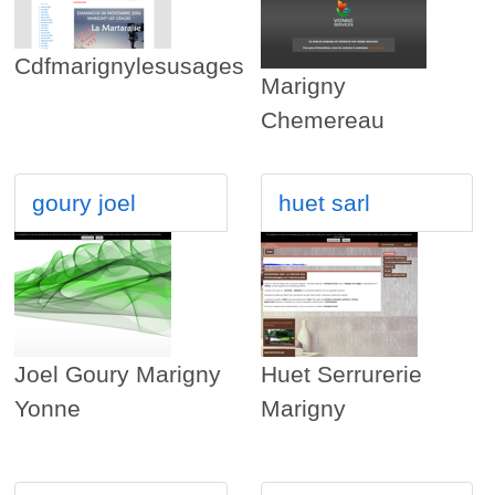
Cdfmarignylesusages
Marigny
Chemereau
goury joel
huet sarl
Joel Goury Marigny
Huet Serrurerie
Yonne
Marigny