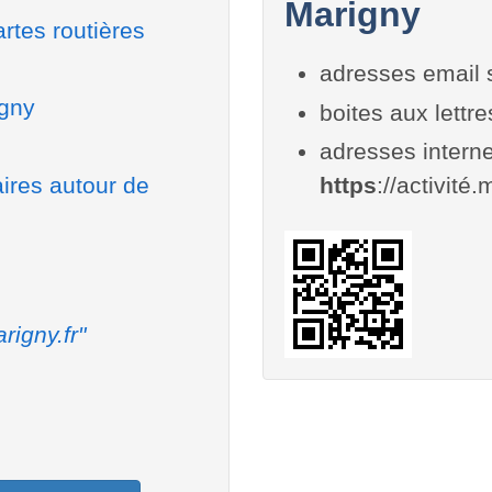
Marigny
rtes routières
adresses email 
igny
boites aux lettr
adresses interne
aires autour de
https
://activité.
rigny.fr"