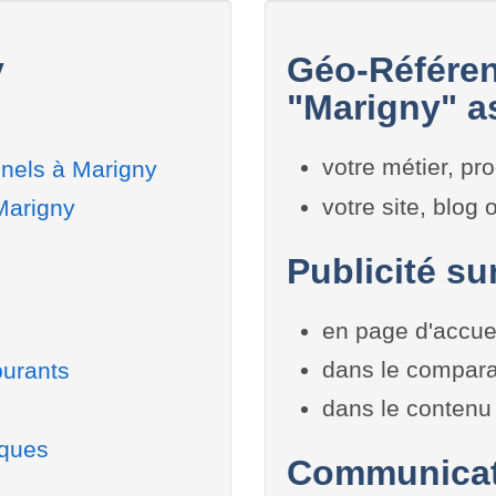
y
Géo-Référen
"Marigny" as
votre métier, pro
nels à Marigny
votre site, blog
Marigny
Publicité su
en page d'accue
dans le compara
burants
dans le contenu 
iques
Communicati